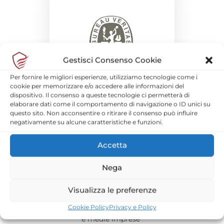
Gestisci Consenso Cookie
Per fornire le migliori esperienze, utilizziamo tecnologie come i
cookie per memorizzare e/o accedere alle informazioni del
dispositivo. Il consenso a queste tecnologie ci permetterà di
Certificato CEPAS
elaborare dati come il comportamento di navigazione o ID unici su
questo sito. Non acconsentire o ritirare il consenso può influire
negativamente su alcune caratteristiche e funzioni.
Accetta
Nega
Visualizza le preferenze
PR FESR 2021-2027 - Azione 1.2.3 - Bando “Supporto allo
Cookie Policy
Privacy e Policy
sviluppo di progetti di digitalizzazione nelle micro, piccole
e medie imprese”