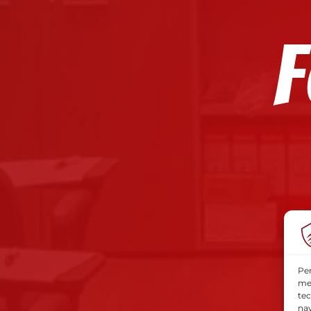
Per
mem
tec
nav