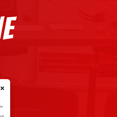
e
te
può