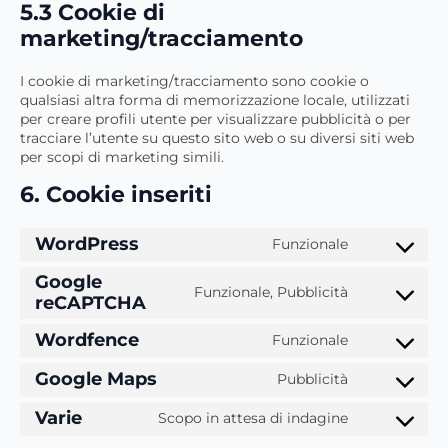
5.3 Cookie di
marketing/tracciamento
I cookie di marketing/tracciamento sono cookie o
qualsiasi altra forma di memorizzazione locale, utilizzati
per creare profili utente per visualizzare pubblicità o per
tracciare l’utente su questo sito web o su diversi siti web
per scopi di marketing simili.
6. Cookie inseriti
WordPress
Funzionale
Consent
to
Google
service
Funzionale, Pubblicità
reCAPTCHA
Consent
wordpress
to
Wordfence
service
Funzionale
Consent
google-
to
recaptcha
Google Maps
Pubblicità
service
Consent
wordfence
to
Varie
Scopo in attesa di indagine
service
Consent
google-
to